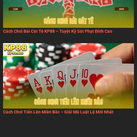
Cách Chơi Bài Cát Tê KP88 – Tuyệt Kỹ Sát Phạt Đỉnh Cao
Cách Chơi Tiến Lên Miền Bắc – Giải Mã Luật Lệ Mới Nhất