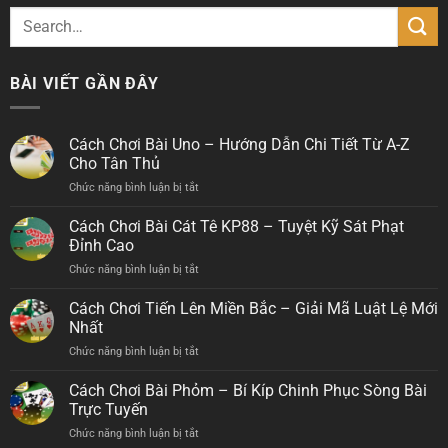
BÀI VIẾT GẦN ĐÂY
Cách Chơi Bài Uno – Hướng Dẫn Chi Tiết Từ A-Z
Cho Tân Thủ
Chức năng bình luận bị tắt
ở
Cách
Chơi
Cách Chơi Bài Cát Tê KP88 – Tuyệt Kỹ Sát Phạt
Bài
Đỉnh Cao
Uno
Chức năng bình luận bị tắt
ở
–
Cách
Hướng
Chơi
Cách Chơi Tiến Lên Miền Bắc – Giải Mã Luật Lệ Mới
Dẫn
Bài
Chi
Nhất
Cát
Tiết
Chức năng bình luận bị tắt
ở
Tê
Từ
Cách
KP88
A-
Chơi
Cách Chơi Bài Phỏm – Bí Kíp Chinh Phục Sòng Bài
–
Z
Tiến
Tuyệt
Trực Tuyến
Cho
Lên
Kỹ
Tân
Chức năng bình luận bị tắt
ở
Miền
Sát
Thủ