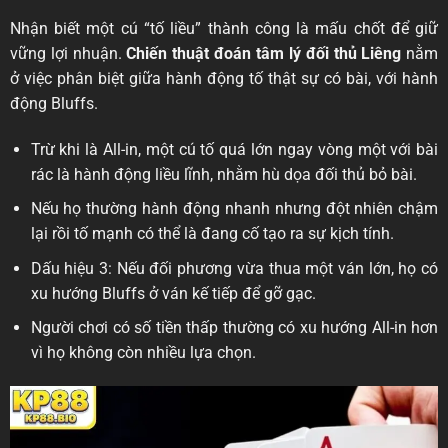
Nhận biết một cú “tố liều” thành công là mấu chốt để giữ
vững lợi nhuận.
Chiến thuật đoán tâm lý đối thủ Liêng
nằm
ở việc phân biệt giữa hành động tố thật sự có bài, với hành
động Bluffs.
Trừ khi là All-in, một cú tố quá lớn ngay vòng một với bài
rác là hành động liều lĩnh, nhằm hù dọa đối thủ bỏ bài.
Nếu họ thường hành động nhanh nhưng đột nhiên chậm
lại rồi tố mạnh có thể là đang cố tạo ra sự kịch tính.
Dấu hiệu 3: Nếu đối phương vừa thua một ván lớn, họ có
xu hướng Bluffs ở ván kế tiếp để gỡ gạc.
Người chơi có số tiền thấp thường có xu hướng All-in hơn
vì họ không còn nhiều lựa chọn.