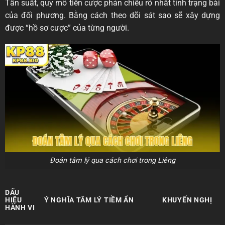
Tần suất, quy mô tiền cược phản chiếu rõ nhất tình trạng bài
của đối phương. Bằng cách theo dõi sát sao sẽ xây dựng
được “hồ sơ cược” của từng người.
Đoán tâm lý qua cách chơi trong Liêng
DẤU
HIỆU
Ý NGHĨA TÂM LÝ TIỀM ẨN
KHUYẾN NGHỊ
HÀNH VI