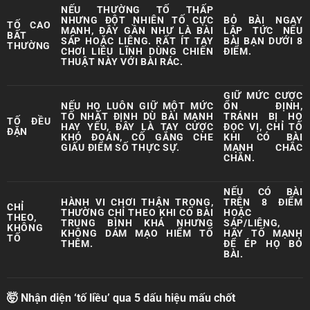
NẾU THƯỜNG TỐ THẤP
NHƯNG ĐỘT NHIÊN TỐ CỰC
BỎ BÀI NGAY
TỐ CAO
MẠNH, ĐÂY GẦN NHƯ LÀ BÀI
LẬP TỨC NẾU
BẤT
SÁP HOẶC LIÊNG. RẤT ÍT TAY
BÀI BẠN DƯỚI 8
THƯỜNG
CHƠI LIỀU LĨNH DÙNG CHIẾN
ĐIỂM.
THUẬT NÀY VỚI BÀI RÁC.
GIỮ MỨC CƯỢC
NẾU HỌ LUÔN GIỮ MỘT MỨC
ỔN ĐỊNH,
TỐ NHẤT ĐỊNH DÙ BÀI MẠNH
TRÁNH BỊ HỌ
TỐ ĐỀU
HAY YẾU, ĐÂY LÀ TAY CƯỢC
ĐỌC VỊ, CHỈ TỐ
ĐẶN
KHÓ ĐOÁN, CỐ GẮNG CHE
KHI CÓ BÀI
GIẤU ĐIỂM SỐ THỰC SỰ.
MẠNH CHẮC
CHẮN.
NẾU CÓ BÀI
HÀNH VI CHƠI THẬN TRỌNG,
TRÊN 8 ĐIỂM
CHỈ
THƯỜNG CHỈ THEO KHI CÓ BÀI
HOẶC
THEO,
TRUNG BÌNH KHÁ NHƯNG
SÁP/LIÊNG,
KHÔNG
KHÔNG DÁM MẠO HIỂM TỐ
HÃY TỐ MẠNH
TỐ
THÊM.
ĐỂ ÉP HỌ BỎ
BÀI.
🤯 Nhận diện ‘tố liều’ qua 5 dấu hiệu mấu chốt