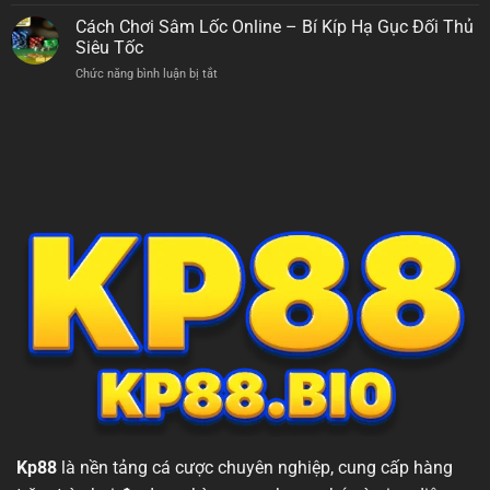
Cách
Bắc
Phạt
Chơi
Cách Chơi Sâm Lốc Online – Bí Kíp Hạ Gục Đối Thủ
–
Đỉnh
Bài
Giải
Siêu Tốc
Cao
Phỏm
Mã
Chức năng bình luận bị tắt
ở
–
Luật
Cách
Bí
Lệ
Chơi
Kíp
Mới
Sâm
Chinh
Nhất
Lốc
Phục
Online
Sòng
–
Bài
Bí
Trực
Kíp
Tuyến
Hạ
Gục
Đối
Thủ
Siêu
Tốc
Kp88
là nền tảng cá cược chuyên nghiệp, cung cấp hàng