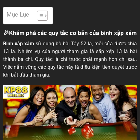
Mục Lục
🎉Khám phá các quy tắc cơ bản của binh xập xám
Binh xập xám
sử dụng bộ bài Tây 52 lá, mỗi cửa được chia
13 lá. Nhiệm vụ của người tham gia là sắp xếp 13 lá bài
thành ba chi. Quy tắc là chi trước phải mạnh hơn chi sau.
Việc nắm vững các quy tắc này là điều kiện tiên quyết trước
khi bắt đầu tham gia.