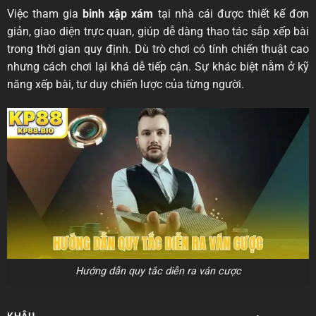
Việc tham gia
binh xập xám
tại nhà cái được thiết kế đơn
giản, giao diện trực quan, giúp dễ dàng thao tác sắp xếp bài
trong thời gian quy định. Dù trò chơi có tính chiến thuật cao
nhưng cách chơi lại khá dễ tiếp cận. Sự khác biệt nằm ở kỹ
năng xếp bài, tư duy chiến lược của từng người.
Hướng dẫn quy tắc diễn ra ván cược