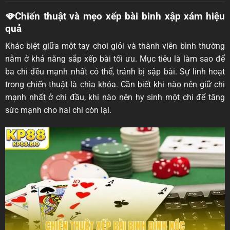
🪭Chiến thuật và mẹo xếp bài binh xập xám hiệu
quả
Khác biệt giữa một tay chơi giỏi và thành viên bình thường
nằm ở khả năng sắp xếp bài tối ưu. Mục tiêu là làm sao để
ba chi đều mạnh nhất có thể, tránh bị sập bài. Sự linh hoạt
trong chiến thuật là chìa khóa. Cần biết khi nào nên giữ chi
mạnh nhất ở chi đầu, khi nào nên hy sinh một chi để tăng
sức mạnh cho hai chi còn lại.