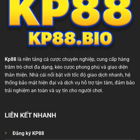
Gục
Đối
Thủ
Siêu
Tốc
Kp88
là nền tảng cá cược chuyên nghiệp, cung cấp hàng
trăm trò chơi đa dạng, kèo cược phong phú và giao diện
thân thiện. Nhà cái nổi bật với tốc độ giao dịch nhanh, hệ
thống bảo mật hiện đại và dịch vụ hỗ trợ tận tâm, đảm bảo
trải nghiệm an toàn và uy tín cho người chơi.
LIÊN KẾT NHANH
Đăng ký KP88