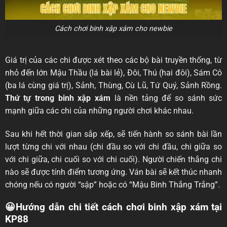
Cách chơi binh xập xám cho newbie
Giá trị của các chi được xét theo các bộ bài truyền thống, từ
nhỏ đến lớn Mậu Thầu (lá bài lẻ), Đôi, Thú (hai đôi), Sám Cô
(ba lá cùng giá trị), Sảnh, Thùng, Cù Lũ, Tứ Quý, Sảnh Rồng.
Thứ tự trong binh xập xám
là nền tảng để so sánh sức
mạnh giữa các chi của những người chơi khác nhau.
Sau khi hết thời gian sắp xếp, sẽ tiến hành so sánh bài lần
lượt từng chi với nhau (chi đầu so với chi đầu, chi giữa so
với chi giữa, chi cuối so với chi cuối). Người chiến thắng chi
nào sẽ được tính điểm tương ứng. Ván bài sẽ kết thúc nhanh
chóng nếu có người “sập” hoặc có “Mậu Binh Thắng Trắng”.
😀Hướng dẫn chi tiết cách chơi binh xập xám tại
KP88